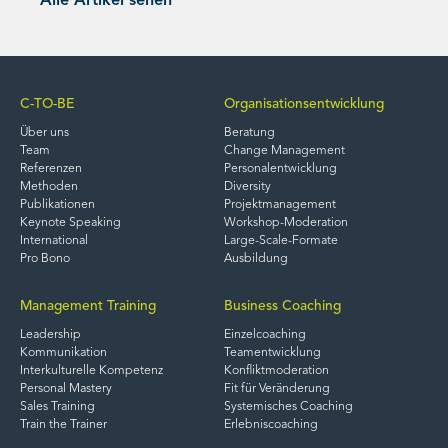
Alle Artikel sehen
C-TO-BE
Organisationsentwicklung
Über uns
Beratung
Team
Change Management
Referenzen
Personalentwicklung
Methoden
Diversity
Publikationen
Projektmanagement
Keynote Speaking
Workshop-Moderation
International
Large-Scale-Formate
Pro Bono
Ausbildung
Management Training
Business Coaching
Leadership
Einzelcoaching
Kommunikation
Teamentwicklung
Interkulturelle Kompetenz
Konfliktmoderation
Personal Mastery
Fit für Veränderung
Sales Training
Systemisches Coaching
Train the Trainer
Erlebniscoaching