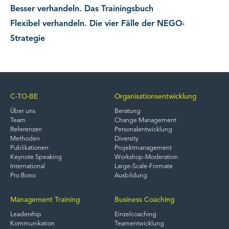
Besser verhandeln. Das Trainingsbuch
Flexibel verhandeln. Die vier Fälle der NEGO-
Strategie
C-TO-BE
Organisationsentwicklung
Über uns
Beratung
Team
Change Management
Referenzen
Personalentwicklung
Methoden
Diversity
Publikationen
Projektmanagement
Keynote Speaking
Workshop-Moderation
International
Large-Scale-Formate
Pro Bono
Ausbildung
Management Training
Business Coaching
Leadership
Einzelcoaching
Kommunikation
Teamentwicklung