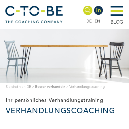
DE
EN
BLOG
Sie sind hier:
DE
>
Besser verhandeln
>
Verhandlungscoaching
Ihr persönliches Verhandlungstraining
VERHANDLUNGSCOACHING