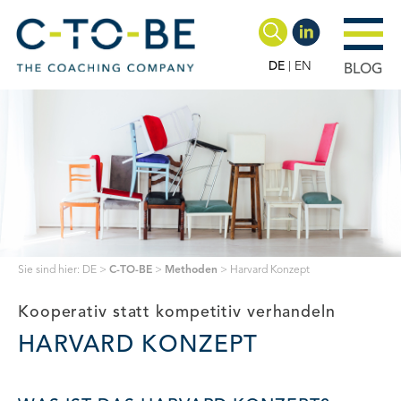
DE
EN
BLOG
Sie sind hier:
DE
>
C-TO-BE
>
Methoden
>
Harvard Konzept
Kooperativ statt kompetitiv verhandeln
HARVARD KONZEPT