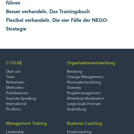
führen
Besser verhandeln. Das Trainingsbuch
Flexibel verhandeln. Die vier Fälle der NEGO-
Strategie
C-TO-BE
Organisationsentwicklung
Über uns
Beratung
Team
Change Management
Referenzen
Personalentwicklung
Methoden
Diversity
Publikationen
Projektmanagement
Keynote Speaking
Workshop-Moderation
International
Large-Scale-Formate
Pro Bono
Ausbildung
Management Training
Business Coaching
Leadership
Einzelcoaching