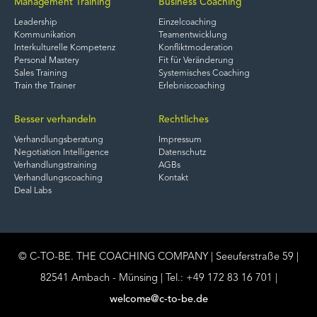
Management Training
Business Coaching
Leadership
Einzelcoaching
Kommunikation
Teamentwicklung
Interkulturelle Kompetenz
Konfliktmoderation
Personal Mastery
Fit für Veränderung
Sales Training
Systemisches Coaching
Train the Trainer
Erlebniscoaching
Besser verhandeln
Rechtliches
Verhandlungsberatung
Impressum
Negotiation Intelligence
Datenschutz
Verhandlungstraining
AGBs
Verhandlungscoaching
Kontakt
Deal Labs
© C-TO-BE.
THE COACHING COMPANY |
Seeuferstraße 59 |
82541 Ambach - Münsing |
Tel.: +49 172 83 16 701 |
welcome@c-to-be.de