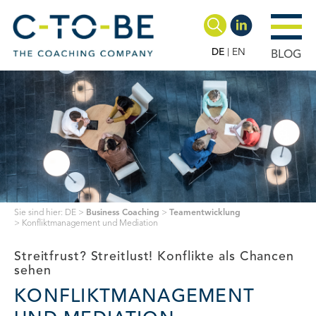
DE
EN
BLOG
Sie sind hier:
DE
>
Business Coaching
>
Teamentwicklung
>
Konfliktmanagement und Mediation
Streitfrust? Streitlust! Konflikte als Chancen
sehen
KONFLIKTMANAGEMENT