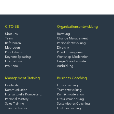
C-TO-BE
Organisationsentwicklung
Über uns
Beratung
Team
Change Management
Referenzen
Personalentwicklung
Methoden
Diversity
Publikationen
Projektmanagement
Keynote Speaking
Workshop-Moderation
International
Large-Scale-Formate
Pro Bono
Ausbildung
Management Training
Business Coaching
Leadership
Einzelcoaching
Kommunikation
Teamentwicklung
Interkulturelle Kompetenz
Konfliktmoderation
Personal Mastery
Fit für Veränderung
Sales Training
Systemisches Coaching
Train the Trainer
Erlebniscoaching