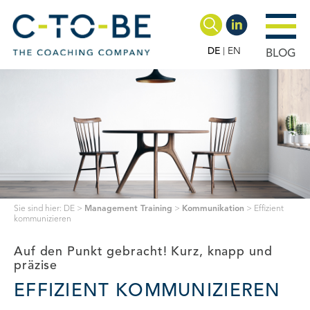
DE
EN
BLOG
Sie sind hier:
DE
>
Management Training
>
Kommunikation
>
Effizient
kommunizieren
Auf den Punkt gebracht! Kurz, knapp und
präzise
EFFIZIENT KOMMUNIZIEREN