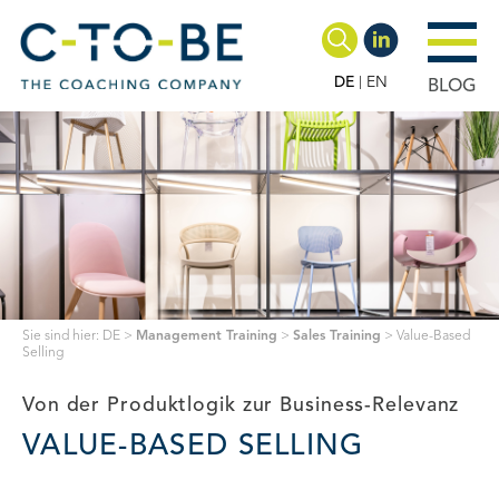
DE
EN
BLOG
Sie sind hier:
DE
>
Management Training
>
Sales Training
>
Value-Based
Selling
Von der Produktlogik zur Business-Relevanz
VALUE-BASED SELLING