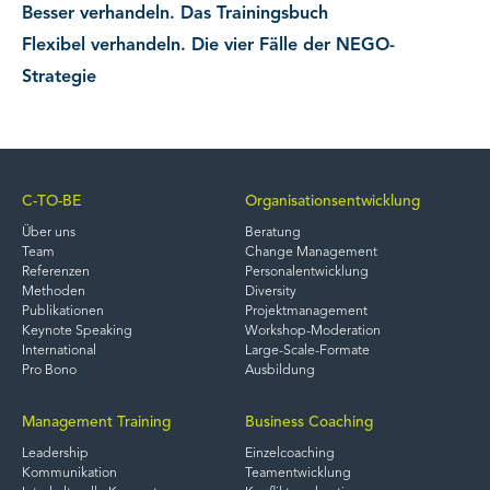
Besser verhandeln. Das Trainingsbuch
Flexibel verhandeln. Die vier Fälle der NEGO-
Strategie
C-TO-BE
Organisationsentwicklung
Über uns
Beratung
Team
Change Management
Referenzen
Personalentwicklung
Methoden
Diversity
Publikationen
Projektmanagement
Keynote Speaking
Workshop-Moderation
International
Large-Scale-Formate
Pro Bono
Ausbildung
Management Training
Business Coaching
Leadership
Einzelcoaching
Kommunikation
Teamentwicklung