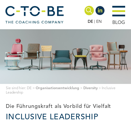
DE
EN
BLOG
Sie sind hier:
DE
>
Organisationsentwicklung
>
Diversity
>
Inclusive
Leadership
Die Führungskraft als Vorbild für Vielfalt
INCLUSIVE LEADERSHIP