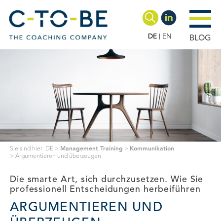
DE
EN
BLOG
Sie sind hier:
DE
>
Management Training
>
Kommunikation
>
Argumentieren und überzeugen
Die smarte Art, sich durchzusetzen. Wie Sie
professionell Entscheidungen herbeiführen
ARGUMENTIEREN UND