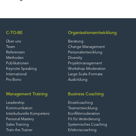
C-TO-BE
Organisationsentwicklung
Über uns
Beratung
Team
Change Management
Referenzen
Personalentwicklung
Methoden
Diversity
Publikationen
Projektmanagement
Keynote Speaking
Workshop-Moderation
International
Large-Scale-Formate
Pro Bono
Ausbildung
Management Training
Business Coaching
Leadership
Einzelcoaching
Kommunikation
Teamentwicklung
Interkulturelle Kompetenz
Konfliktmoderation
Personal Mastery
Fit für Veränderung
Sales Training
Systemisches Coaching
Train the Trainer
Erlebniscoaching