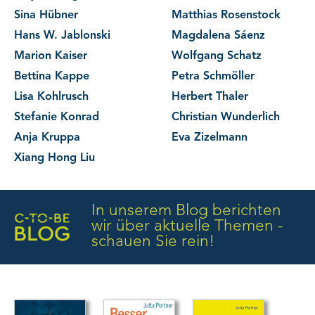
Sina Hübner
Matthias Rosenstock
Hans W. Jablonski
Magdalena Sáenz
Marion Kaiser
Wolfgang Schatz
Bettina Kappe
Petra Schmöller
Lisa Kohlrusch
Herbert Thaler
Stefanie Konrad
Christian Wunderlich
Anja Kruppa
Eva Zizelmann
Xiang Hong Liu
In unserem Blog berichten
wir über aktuelle Themen -
schauen Sie rein!