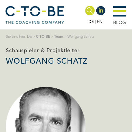
DE
EN
BLOG
Sie sind hier:
DE
>
C-TO-BE
>
Team
>
Wolfgang Schatz
Schauspieler & Projektleiter
WOLFGANG SCHATZ