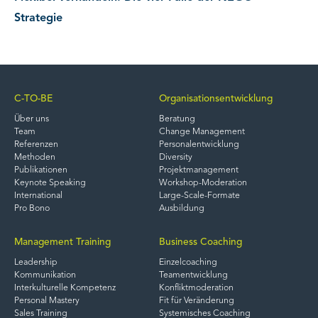
Strategie
C-TO-BE
Organisationsentwicklung
Über uns
Beratung
Team
Change Management
Referenzen
Personalentwicklung
Methoden
Diversity
Publikationen
Projektmanagement
Keynote Speaking
Workshop-Moderation
International
Large-Scale-Formate
Pro Bono
Ausbildung
Management Training
Business Coaching
Leadership
Einzelcoaching
Kommunikation
Teamentwicklung
Interkulturelle Kompetenz
Konfliktmoderation
Personal Mastery
Fit für Veränderung
Sales Training
Systemisches Coaching