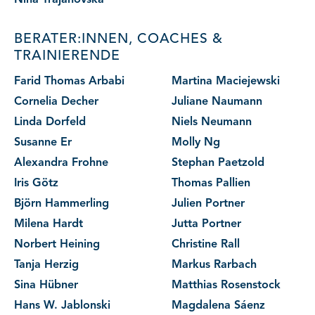
Nina Trajanovska
BERATER:INNEN, COACHES &
TRAINIERENDE
Farid Thomas Arbabi
Martina Maciejewski
Cornelia Decher
Juliane Naumann
Linda Dorfeld
Niels Neumann
Susanne Er
Molly Ng
Alexandra Frohne
Stephan Paetzold
Iris Götz
Thomas Pallien
Björn Hammerling
Julien Portner
Milena Hardt
Jutta Portner
Norbert Heining
Christine Rall
Tanja Herzig
Markus Rarbach
Sina Hübner
Matthias Rosenstock
Hans W. Jablonski
Magdalena Sáenz