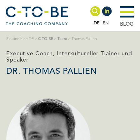
DE
EN
BLOG
Sie sind hier:
DE
>
C-TO-BE
>
Team
>
Thomas Pallien
Executive Coach, Interkultureller Trainer und
Speaker
DR. THOMAS PALLIEN