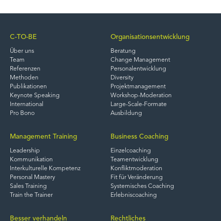
C-TO-BE
Organisationsentwicklung
Über uns
Beratung
Team
Change Management
Referenzen
Personalentwicklung
Methoden
Diversity
Publikationen
Projektmanagement
Keynote Speaking
Workshop-Moderation
International
Large-Scale-Formate
Pro Bono
Ausbildung
Management Training
Business Coaching
Leadership
Einzelcoaching
Kommunikation
Teamentwicklung
Interkulturelle Kompetenz
Konfliktmoderation
Personal Mastery
Fit für Veränderung
Sales Training
Systemisches Coaching
Train the Trainer
Erlebniscoaching
Besser verhandeln
Rechtliches