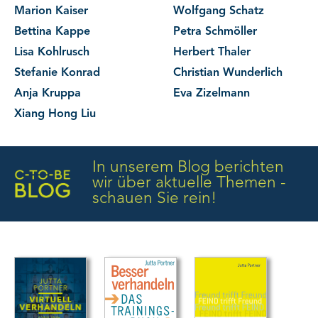
Marion Kaiser
Wolfgang Schatz
Bettina Kappe
Petra Schmöller
Lisa Kohlrusch
Herbert Thaler
Stefanie Konrad
Christian Wunderlich
Anja Kruppa
Eva Zizelmann
Xiang Hong Liu
In unserem Blog berichten
wir über aktuelle Themen -
schauen Sie rein!